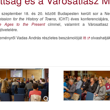
 szeptember 18. és 20. között Budapesten került sor a Nemz
ssion for the History of Towns
, ICHT) éves konferenciájára
le Ages to the Present
címmel, valamint a Városatlasz
jövetelére.
eményről Vadas András részletes beszámolóját
itt
olvashatják