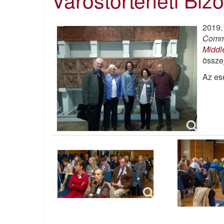
2019.
Commi
Midd
össze
Az es