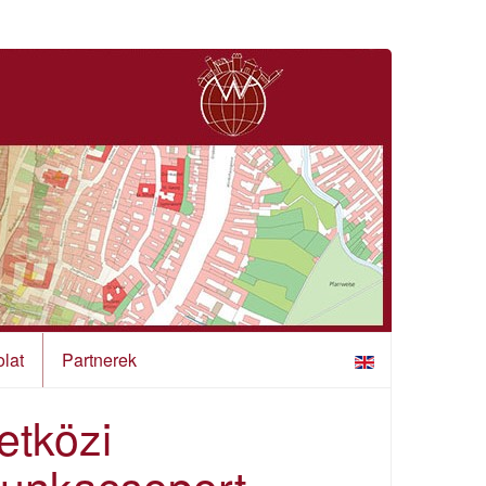
lat
Partnerek
etközi
 Munkacsoport