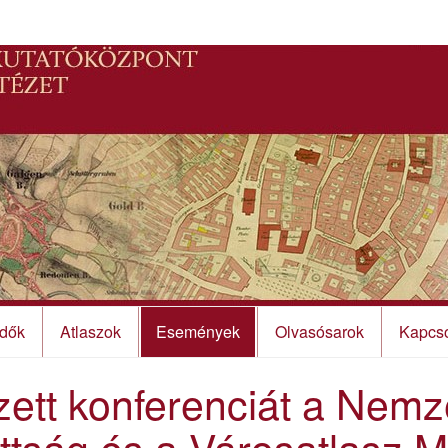
dők
Atlaszok
Események
Olvasósarok
Kapcso
ett konferenciát a Nemz
ottság és a Városatlasz