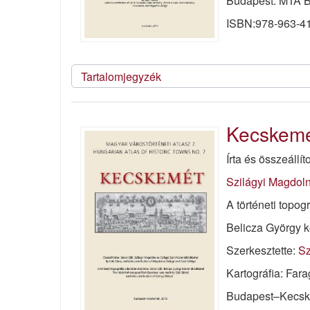
Budapest: MTA B
ISBN:978-963-41
Tartalomjegyzék
Kecskem
Írta és összeállít
Szilágyi Magdol
A történeti topogr
Belicza György 
Szerkesztette:
Sz
Kartográfia: Far
Budapest–Kecske