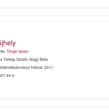
újhely
ette:
Tringli István
bás Térkép Stúdió, Nagy Béla
rténettudományi Intézet, 2011.
627-44-4