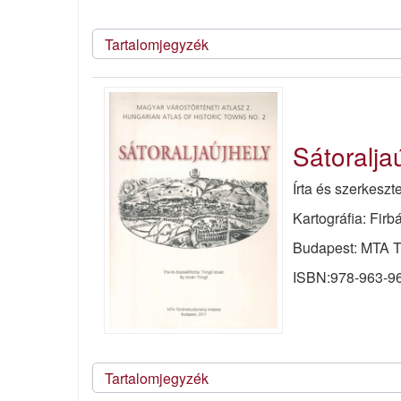
Tartalomjegyzék
Sátoralja
Írta és szerkeszt
Kartográfia: Fir
Budapest: MTA Tö
ISBN:978-963-9
Tartalomjegyzék