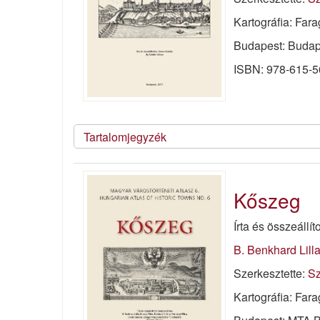
Kartográfia: Far
Budapest: Budape
ISBN: 978-615-5
Tartalomjegyzék
Kőszeg
Írta és összeállít
B. Benkhard Lill
Szerkesztette:
Sz
Kartográfia: Far