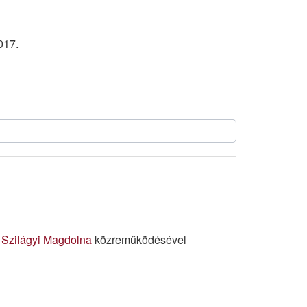
017.
s
Szilágyi Magdolna
közreműködésével