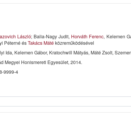
azovich László
; Balia-Nagy Judit,
Horváth Ferenc
, Kelemen Gá
yi Péterné és
Takács Máté
közreműködésével
élyi Ida, Kelemen Gábor, Kratochwill Mátyás, Máté Zsolt, Szem
d Megyei Honismereti Egyesület, 2014.
8-9999-4