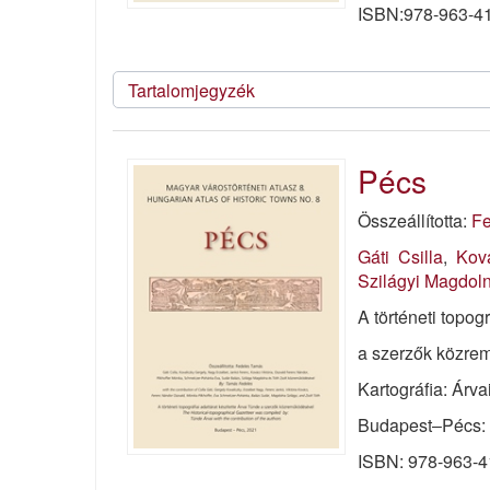
ISBN:978-963-41
Tartalomjegyzék
Pécs
Összeállította:
Fe
Gáti Csilla
,
Kova
Szilágyi Magdol
A történeti topogr
a szerzők közre
Kartográfia: Árv
Budapest‒Pécs: 
ISBN: 978-963-4