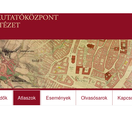
dők
Atlaszok
Események
Olvasósarok
Kapcso