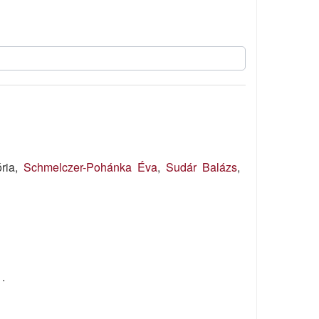
ória,
Schmelczer-Pohánka Éva
,
Sudár Balázs
,
.