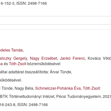
6-152-3, ISSN: 2498-7166
deles Tamás
,
liczky Gergely
,
Nagy Erzsébet
,
Jankó Ferenc
, Kovács Vikt
na
és
Tóth Zsolt
közreműködésével
áfiai adattárat összeállította: Árvai Tünde,
működésével.
ai Tünde, Nagy Béla,
Schmelczer-Pohánka Éva
,
Tóth Zsolt
BTK Történettudományi Intézet, Pécsi Tudományegyetem, 2021
16-243-8, ISSN: 2498-7166