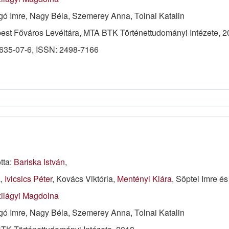
agó Imre, Nagy Béla, Szemerey Anna, Tolnai Katalin
st Főváros Levéltára, MTA BTK Történettudományi Intézete, 2
635-07-6, ISSN: 2498-7166
otta:
Bariska István
,
a
,
Ivicsics Péter
, Kovács Viktória,
Mentényi Klára
, Söptei Imre é
ilágyi Magdolna
agó Imre, Nagy Béla, Szemerey Anna, Tolnai Katalin