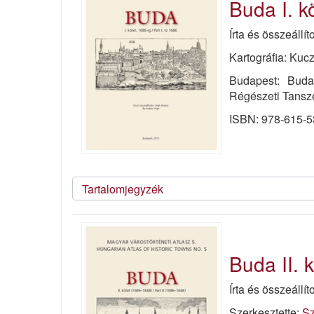
Buda I. k
Írta és összeállít
Kartográfia: Ku
Budapest: Buda
Régészeti Tanszé
ISBN: 978-615-5
Tartalomjegyzék
Buda II. 
Írta és összeállít
Szerkesztette:
Sz