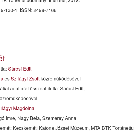
TK Történettudományi Intézete, 2018.
9-130-1, ISSN: 2498-7166
ét
otta:
Sárosi Edit
,
na
és
Szilágyi Zsolt
közreműködésével
áfiai adattárat összeállította: Sárosi Edit,
közreműködésével
ilágyi Magdolna
agó Imre, Nagy Béla, Szemerey Anna
mét: Kecskeméti Katona József Múzeum, MTA BTK Történettud