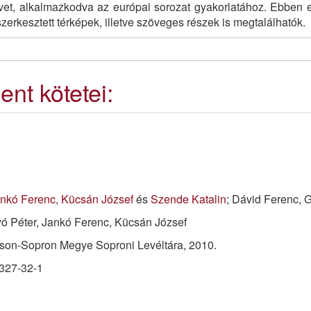
et, alkalmazkodva az európai sorozat gyakorlatához. Ebben ere
zerkesztett térképek, illetve szöveges részek is megtalálhatók.
nt kötetei:
nkó Ferenc
,
Kücsán József
és
Szende Katalin
; Dávid Ferenc, 
yó Péter, Jankó Ferenc, Kücsán József
son-Sopron Megye Soproni Levéltára, 2010.
327-32-1