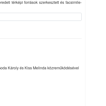
deti térképi források szerkesztett és facsimile-
Goda Károly és Kiss Melinda közreműködésével