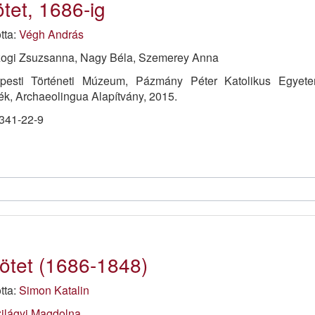
ötet, 1686-ig
otta:
Végh András
czogi Zsuzsanna, Nagy Béla, Szemerey Anna
pesti Történeti Múzeum, Pázmány Péter Katolikus Egyet
k, Archaeolingua Alapítvány, 2015.
341-22-9
kötet (1686-1848)
otta:
Simon Katalin
ilágyi Magdolna